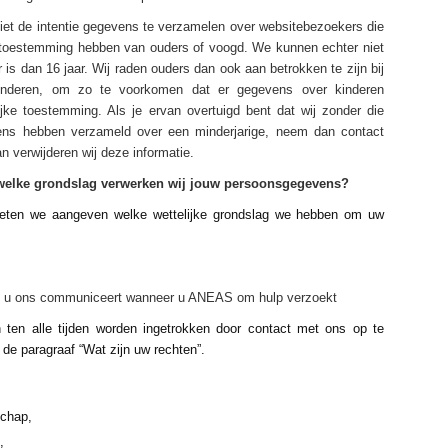
niet de intentie gegevens te verzamelen over websitebezoekers die
ze toestemming hebben van ouders of voogd. We kunnen echter niet
 is dan 16 jaar. Wij raden ouders dan ook aan betrokken te zijn bij
 kinderen, om zo te voorkomen dat er gegevens over kinderen
jke toestemming. Als je ervan overtuigd bent dat wij zonder die
ens hebben verzameld over een minderjarige, neem dan contact
an verwijderen wij deze informatie.
 welke grondslag verwerken wij jouw persoonsgegevens?
eten we aangeven welke wettelijke grondslag we hebben om uw
ie u ons communiceert wanneer u ANEAS om hulp verzoekt
ten alle tijden worden ingetrokken door contact met ons op te
de paragraaf “Wat zijn uw rechten”.
schap,
,