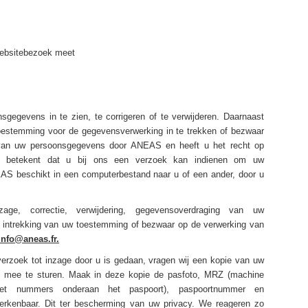
websitebezoek meet
gegevens in te zien, te corrigeren of te verwijderen. Daarnaast
toestemming voor de gegevensverwerking in te trekken of bezwaar
van uw persoonsgegevens door ANEAS en heeft u het recht op
at betekent dat u bij ons een verzoek kan indienen om uw
S beschikt in een computerbestand naar u of een ander, door u
ge, correctie, verwijdering, gegevensoverdraging van uw
 intrekking van uw toestemming of bezwaar op de verwerking van
info@aneas.fr
.
verzoek tot inzage door u is gedaan, vragen wij een kopie van uw
ek mee te sturen. Maak in deze kopie de pasfoto, MRZ (machine
et nummers onderaan het paspoort), paspoortnummer en
rkenbaar. Dit ter bescherming van uw privacy. We reageren zo