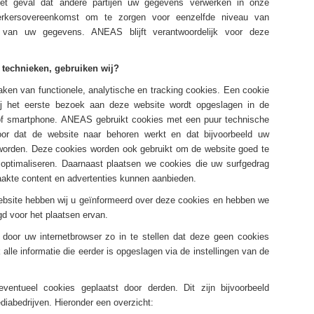
n het geval dat andere partijen uw gegevens verwerken in onze
werkersovereenkomst om te zorgen voor eenzelfde niveau van
id van uw gegevens. ANEAS blijft verantwoordelijk voor deze
 technieken, gebruiken wij?
en van functionele, analytische en tracking cookies. Een cookie
bij het eerste bezoek aan deze website wordt opgeslagen in de
 of smartphone. ANEAS gebruikt cookies met een puur technische
voor dat de website naar behoren werkt en dat bijvoorbeeld uw
 worden. Deze cookies worden ook gebruikt om de website goed te
optimaliseren. Daarnaast plaatsen we cookies die uw surfgedrag
akte content en advertenties kunnen aanbieden.
ebsite hebben wij u geïnformeerd over deze cookies en hebben we
d voor het plaatsen ervan.
door uw internetbrowser zo in te stellen dat deze geen cookies
alle informatie die eerder is opgeslagen via de instellingen van de
ntueel cookies geplaatst door derden. Dit zijn bijvoorbeeld
diabedrijven. Hieronder een overzicht: